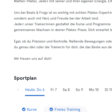
Matten-Pilates. Jede:r mit seiner und ihrer eigenen Energie, Er
Uns bei Beats & Frogs ist es wichtig mit echten Pilates-Expert
sondern auch mit Herz und Freude bei der Arbeit sind.
Jede:r unser Trainer:innen gestaltet die Kurse und Programme s
gemeinsames Wachsen in deiner Pilates-Praxis. Dich erwartet bei
Egal, ob du Präzision und Kontrolle, fließende Bewegungen oder
du genau den oder die Trainer:in für dich, die das Beste aus der
Wir freuen uns auf dich!
Sportplan
Heute, Do 6
Fr 7
Sa 8
So 9
Mo 10
Di 11
Kurse
Freies Training