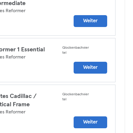
ermediate
tes Reformer
Weiter
Glockenbachvier
ormer 1 Essential
tel
tes Reformer
Weiter
Glockenbachvier
ates Cadillac /
tel
tical Frame
tes Reformer
Weiter