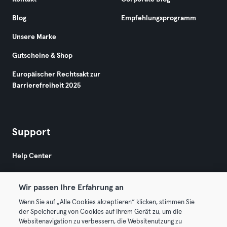
Blog
Empfehlungsprogramm
Unsere Marke
Gutscheine & Shop
Europäischer Rechtsakt zur
Barrierefreiheit 2025
Support
Help Center
Wir passen Ihre Erfahrung an
Wenn Sie auf „Alle Cookies akzeptieren“ klicken, stimmen Sie
der Speicherung von Cookies auf Ihrem Gerät zu, um die
Websitenavigation zu verbessern, die Websitenutzung zu
© 2026 Urban Sports Group GmbH. All rights reserved.