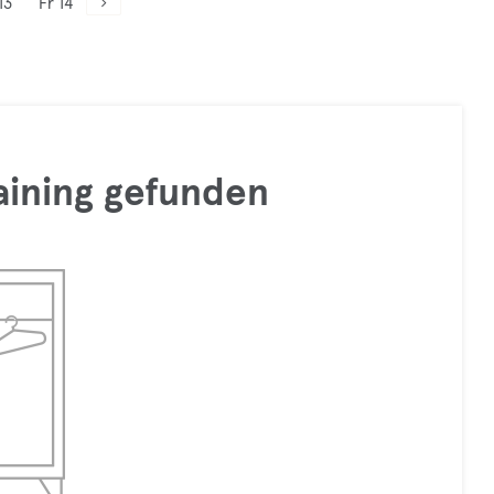
13
Fr 14
raining gefunden