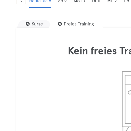
Heute, Sa 8
So 9
Mo 10
Di 11
Mi 12
Do 
Kurse
Freies Training
Kein freies T