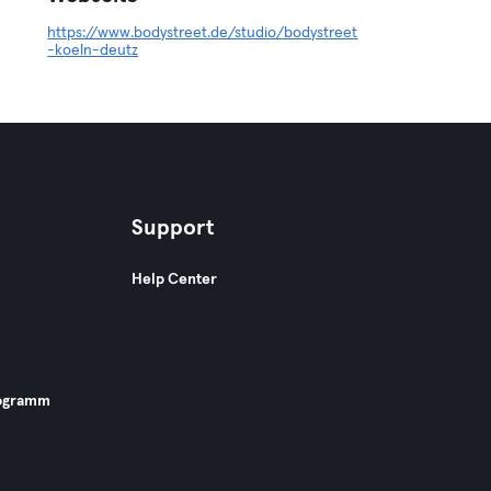
https://www.bodystreet.de/studio/bodystreet
-koeln-deutz
Support
Help Center
ogramm