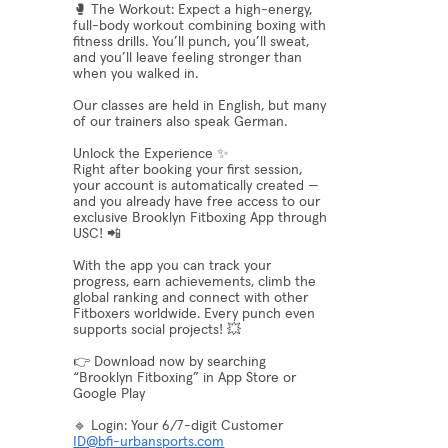
🥊 The Workout: Expect a high-energy,
full-body workout combining boxing with
fitness drills. You’ll punch, you’ll sweat,
and you’ll leave feeling stronger than
when you walked in.
Our classes are held in English, but many
of our trainers also speak German.
Unlock the Experience ✨
Right after booking your first session,
your account is automatically created —
and you already have free access to our
exclusive Brooklyn Fitboxing App through
USC! 📲
With the app you can track your
progress, earn achievements, climb the
global ranking and connect with other
Fitboxers worldwide. Every punch even
supports social projects! 💥
👉 Download now by searching
“Brooklyn Fitboxing” in App Store or
Google Play
🔹 Login: Your 6/7-digit Customer
ID@bfi-urbansports.com