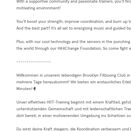
With a supportive community and passionate trainers, you’ll find
motivating environment!
You’ll boost your strength, improve coordination, and burn up t
And the best part? It’s all set to energizing music and guided b
Plus, with our cool technology and the sensors in the punching
the world through our Hit4Change Foundation. So come fight wi
-----------------
Willkommen in unserem lebendigen Brooklyn Fitboxing Club 
mehrere Tage herauskommt! Wir bieten ein erstaunliches Erlebn
Minuten!🥊
Unser effektives HIIT-Training beginnt mit einem Kraftteil, gef
unterstützenden Gemeinschaft und mit leidenschaftlichen Trai
dich bereit, in einer motivierenden Umgebung ins Schwitzen 
Du wirst deine Kraft steigern, die Koordination verbessern und