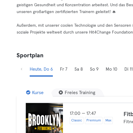
geistigen Gesundheit und Konzentration arbeitest. Und das Best
unseren großartigen zertifizierten Trainern geleitet! 🔥
Außerdem, mit unserer coolen Technologie und den Sensoren in
soziale Projekte weltweit durch unsere Hit4Change Foundation.
Sportplan
Heute, Do 6
Fr 7
Sa 8
So 9
Mo 10
Di 11
Kurse
Freies Training
17:00 — 17:47
Fit
Classic
Premium
Max
Fitn