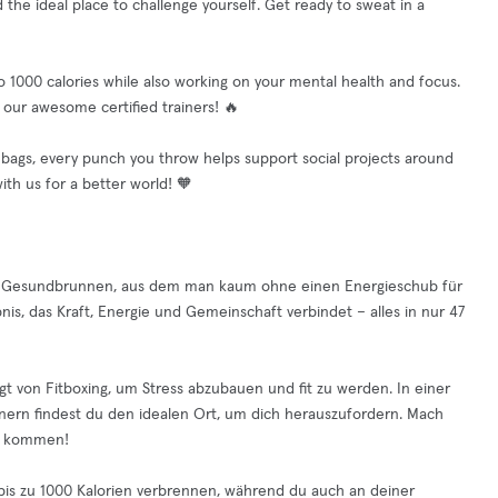
 the ideal place to challenge yourself. Get ready to sweat in a
o 1000 calories while also working on your mental health and focus.
y our awesome certified trainers! 🔥
 bags, every punch you throw helps support social projects around
th us for a better world! 🧡
in Gesundbrunnen, aus dem man kaum ohne einen Energieschub für
is, das Kraft, Energie und Gemeinschaft verbindet – alles in nur 47
olgt von Fitboxing, um Stress abzubauen und fit zu werden. In einer
nern findest du den idealen Ort, um dich herauszufordern. Mach
zu kommen!
 bis zu 1000 Kalorien verbrennen, während du auch an deiner