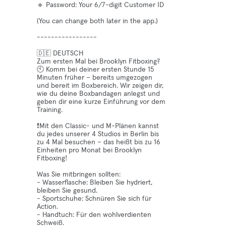
🔹 Password: Your 6/7-digit Customer ID
(You can change both later in the app.)
-----------------
🇩🇪 DEUTSCH
Zum ersten Mal bei Brooklyn Fitboxing?
🕙 Komm bei deiner ersten Stunde 15
Minuten früher – bereits umgezogen
und bereit im Boxbereich. Wir zeigen dir,
wie du deine Boxbandagen anlegst und
geben dir eine kurze Einführung vor dem
Training.
❗️Mit den Classic- und M-Plänen kannst
du jedes unserer 4 Studios in Berlin bis
zu 4 Mal besuchen – das heißt bis zu 16
Einheiten pro Monat bei Brooklyn
Fitboxing!
Was Sie mitbringen sollten:
- Wasserflasche: Bleiben Sie hydriert,
bleiben Sie gesund.
- Sportschuhe: Schnüren Sie sich für
Action.
- Handtuch: Für den wohlverdienten
Schweiß.