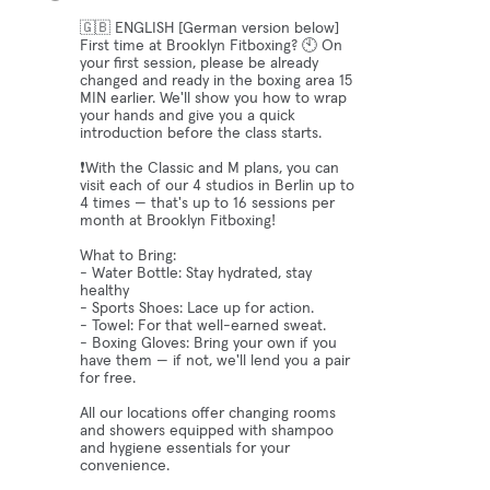
🇬🇧 ENGLISH [German version below]
First time at Brooklyn Fitboxing? 🕙 On
your first session, please be already
changed and ready in the boxing area 15
MIN earlier. We'll show you how to wrap
your hands and give you a quick
introduction before the class starts.
❗️With the Classic and M plans, you can
visit each of our 4 studios in Berlin up to
4 times — that's up to 16 sessions per
month at Brooklyn Fitboxing!
What to Bring:
- Water Bottle: Stay hydrated, stay
healthy
- Sports Shoes: Lace up for action.
- Towel: For that well-earned sweat.
- Boxing Gloves: Bring your own if you
have them — if not, we'll lend you a pair
for free.
All our locations offer changing rooms
and showers equipped with shampoo
and hygiene essentials for your
convenience.