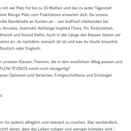
t viel Platz für bis zu 30 Matten und das zu jeder Tageszeit.
eine Menge Platz zum Praktizieren erwarten dich. Da unsere
roße Bandbreite an Kursen an - von kraftvoll-stärkenden bis
 Anusara, Jivamukti, Ashtanga inspired Flows, Yin, Restorative),
athwork und Sound Baths. Auch in der Länge der Klassen bieten wir
sions an. Je nachdem, wonach dir ist und was du heute brauchst.
 Deutsch oder Englisch.
 unseren Klassen Themen, die in den westlichen Alltag passen und
 FLOW STUDIOS sonst noch einzigartig?
Klasse Optionen und Varianten. Fortgeschrittene und Einsteiger
os
n für jede(n) alltäglich und relevant zu machen. Klar verständlich,
icht daran, dass das Leben ruhiger und weniger komplex wird -