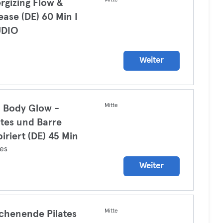
Mitte
rgizing Flow &
ease (DE) 60 Min I
UDIO
a
Weiter
Mitte
l Body Glow -
ates und Barre
piriert (DE) 45 Min
tes
Weiter
Mitte
henende Pilates