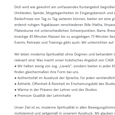
Dich wird wie gewohnt ein umfassendes Kursangebot begrüßen mi
Umkleiden, Spinde, Sitzgelegenheiten im Eingangsbereich und 
Bedürfnisse von Tag zu Tag variieren können, bieten wir eine g
erdend-ruhigen Yogaklassen verschiedener Stile (Hatha, Vinyasa,
Pilateskurse mit unterschiedlichen Schwerpunkten, Barre, Bre
knackige 45 Minuten Klassen bis zu ausgiebigen 75 Minuten Ses
Events, Retreats und Trainings gibts auch. Wir unterrichten auf
Wir leben moderne Spiritualität ohne Dogmen und behandeln in
relevant sind. Was macht unser holistisches Angebot von CASA
● Wir halten wenig von sog. „Levels“, sondern bieten in jeder 
finden gleichermaßen ihre Form bei uns.
● Authentizität im Ausdruck der Sprache, für jeden verständlich
● Ästhetik, Offenheit & Reinheit im Erscheinungsbild des Studi
● Wärme in der Präsenz der Lehrer und des Studios
● Premium Qualität der Lehrinhalte
Unser Ziel ist es, moderne Spiritualität in allen Bewegungsforme
motivierend und zeitgemäß in unserem Ausdruck. Wir glauben n