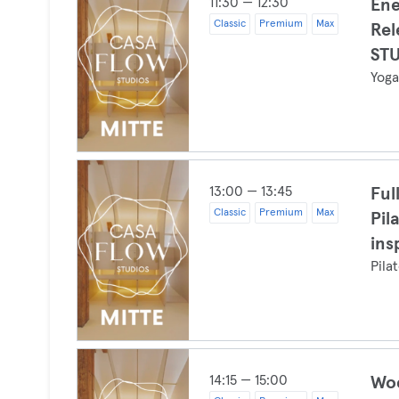
11:30 — 12:30
Ene
Classic
Premium
Max
Rel
ST
Yog
13:00 — 13:45
Ful
Classic
Premium
Max
Pil
ins
Pila
14:15 — 15:00
Woc