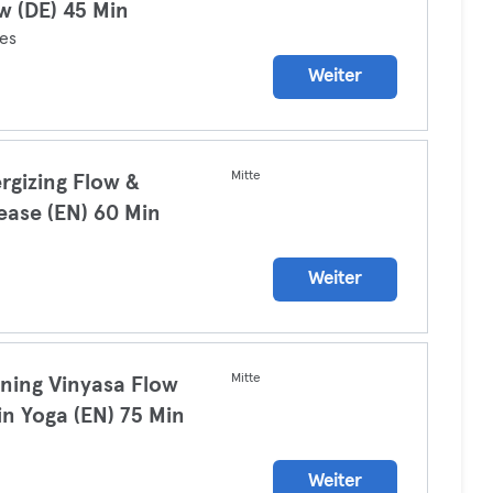
w (DE) 45 Min
tes
Weiter
Mitte
rgizing Flow &
ease (EN) 60 Min
a
Weiter
Mitte
ning Vinyasa Flow
in Yoga (EN) 75 Min
a
Weiter