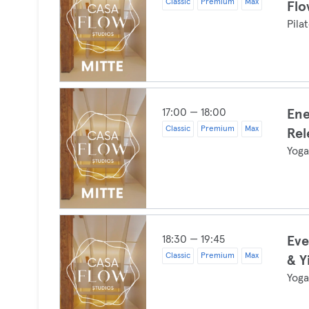
Classic
Premium
Max
Flo
Pila
17:00 — 18:00
Ene
Classic
Premium
Max
Rel
Yog
18:30 — 19:45
Eve
Classic
Premium
Max
& Y
Yog