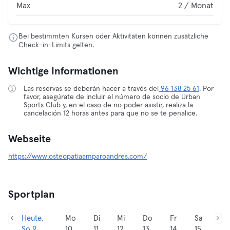
Max
2 / Monat
Bei bestimmten Kursen oder Aktivitäten können zusätzliche
Check-in-Limits gelten.
Wichtige Informationen
Las reservas se deberán hacer a través del
96 138 25 61
. Por
favor, asegúrate de incluir el número de socio de Urban
Sports Club y, en el caso de no poder asistir, realiza la
cancelación 12 horas antes para que no se te penalice.
Webseite
https://www.osteopatiaamparoandres.com/
Sportplan
Heute,
Mo
Di
Mi
Do
Fr
Sa
So 9
10
11
12
13
14
15