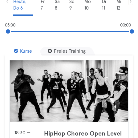
Heute,
Fr
Sa
So
Mo
Di
Mi
Do 6
7
8
9
10
11
12
05:00
00:00
Kurse
Freies Training
18:30 —
HipHop Choreo Open Level