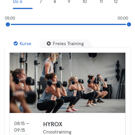
Do 6
7
8
9
10
11
12
05:00
00:00
Kurse
Freies Training
08:15 —
HYROX
09:15
Crosstraining