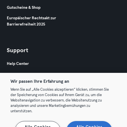
Gutscheine & Shop
Europäischer Rechtsakt zur
Barrierefreiheit 2025
Support
Help Center
Wir passen Ihre Erfahrung an
Wenn Sie auf „Alle Cookies akzeptieren“ klicken, stimmen Sie
der Speicherung von Cookies auf Ihrem Gerät zu, um die
Websitenavigation zu verbessern, die Websitenutzung zu
© 2026 Urban Sports Group GmbH. All rights reserved.
analysieren und unsere Marketingbemühungen zu
AGB
Datenschutz
Impressum
unterstützen.
Vertrag hier kündigen
Hier Verträge widerrufen