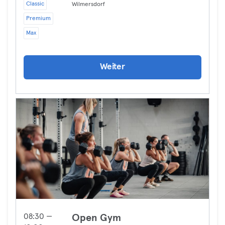
Classic
Wilmersdorf
Premium
Max
Weiter
08:30 —
Open Gym