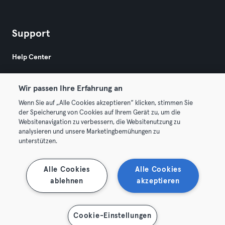
Support
Help Center
Wir passen Ihre Erfahrung an
Wenn Sie auf „Alle Cookies akzeptieren“ klicken, stimmen Sie
der Speicherung von Cookies auf Ihrem Gerät zu, um die
Websitenavigation zu verbessern, die Websitenutzung zu
© 2026 Urban Sports Group GmbH. All rights reserved.
analysieren und unsere Marketingbemühungen zu
AGB
Datenschutz
Impressum
unterstützen.
Vertrag hier kündigen
Hier Verträge widerrufen
Alle Cookies
Alle Cookies
ablehnen
akzeptieren
Cookie-Einstellungen