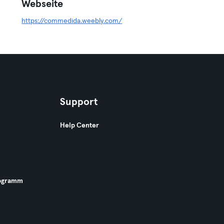
Webseite
https://commedida.weebly.com/
Support
Help Center
ogramm