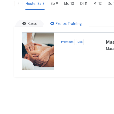
Heute, Sa 8
So 9
Mo 10
Di 11
Mi 12
Do 
Kurse
Freies Training
Ma
Premium
Max
Mas