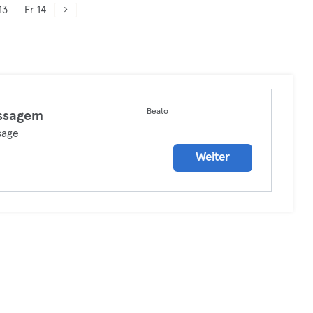
13
Fr 14
Beato
ssagem
sage
Weiter