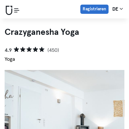
Registrieren
DE
Crazyganesha Yoga
4.9
(450)
Yoga