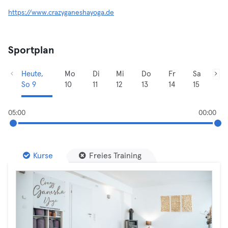
https://www.crazyganeshayoga.de
Sportplan
Heute,
Mo
Di
Mi
Do
Fr
Sa
So 9
10
11
12
13
14
15
05:00
00:00
Kurse
Freies Training