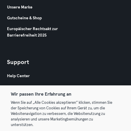
Unsere Marke
Gutscheine & Shop
Europäischer Rechtsakt zur
Barrierefreiheit 2025
Support
Help Center
Wir passen Ihre Erfahrung an
Wenn Sie auf „Alle Cookies akzeptieren“ klicken, stimmen Sie
der Speicherung von Cookies auf Ihrem Gerät zu, um die
Websitenavigation zu verbessern, die Websitenutzung zu
© 2026 Urban Sports Group GmbH. All rights reserved.
analysieren und unsere Marketingbemühungen zu
AGB
Datenschutz
Impressum
unterstützen.