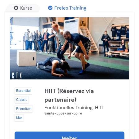
Kurse
Freies Training
HIIT (Réservez via
Essential
partenaire)
Classic
Funktionelles Training, HIIT
Premium
Sainte-Luce-sur-Loire
Max
Weiter