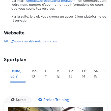
par mail :
contact@crossfitsaintsimon.com
, en communiquant
votre nom, numéro d'abonnement et informations du cours
que vous souhaitez réserver.
Par la suite, le club vous créera un accès à leur plateforme de
réservation.
Webseite
http://www.crossfitsaintsimon.com
Sportplan
Heute,
Mo
Di
Mi
Do
Fr
Sa
So 9
10
11
12
13
14
15
Kurse
Freies Training