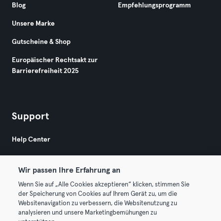
Blog
Empfehlungsprogramm
Unsere Marke
Gutscheine & Shop
Europäischer Rechtsakt zur
Barrierefreiheit 2025
Support
Help Center
Wir passen Ihre Erfahrung an
Wenn Sie auf „Alle Cookies akzeptieren“ klicken, stimmen Sie
der Speicherung von Cookies auf Ihrem Gerät zu, um die
Websitenavigation zu verbessern, die Websitenutzung zu
© 2026 Urban Sports Group GmbH. All rights reserved.
analysieren und unsere Marketingbemühungen zu