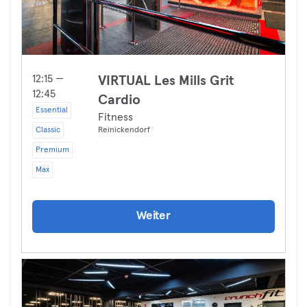
12:15 —
VIRTUAL Les Mills Grit
12:45
Cardio
Essential
Fitness
Classic
Reinickendorf
Premium
Max
Weiter