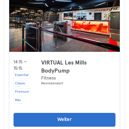
14:15 —
VIRTUAL Les Mills
15:15
BodyPump
Essential
Fitness
Classic
Reinickendorf
Premium
Max
Weiter