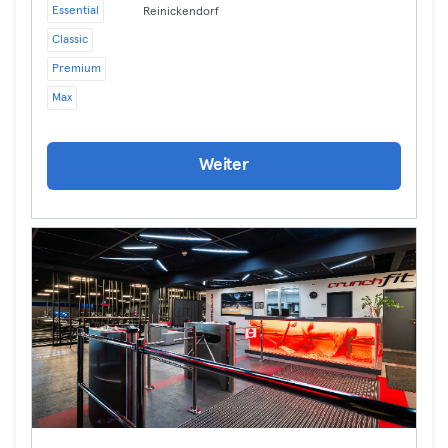
Essential
Reinickendorf
Classic
Premium
Max
Weiter