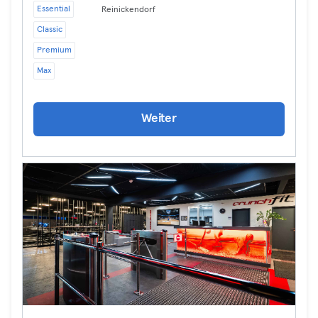
Essential
Reinickendorf
Classic
Premium
Max
Weiter