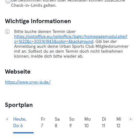
Bei bestimmten Kursen oder Aktivitäten können zusätzliche
Check-in-Limits gelten.
Wichtige Informationen
Bitte buche deinen Termin über
https://optioffice.eu/optioffice/login/homepagemodul.php?
s=1622&c=303161843&color=&background
. Gib bei der
Anmeldung auch deine Urban Sports Club Mitgliedsnummer
mit an. Solltest du an dem Termin doch nicht teilnehmen
können, melde dich bitte wieder ab.
Webseite
https://www.cryo-ix.de/
Sportplan
Heute,
Fr
Sa
So
Mo
Di
Mi
Do 6
7
8
9
10
11
12