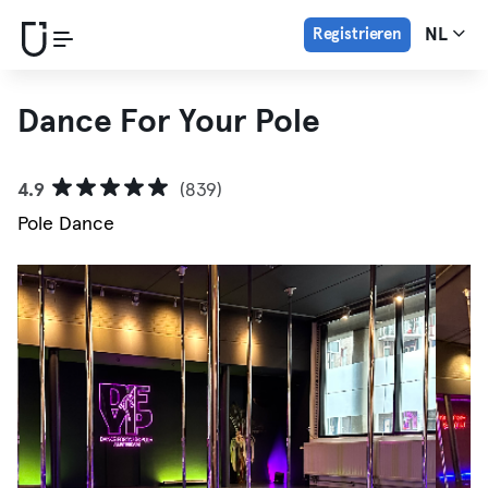
Registrieren
NL
Dance For Your Pole
4.9
(839)
Pole Dance