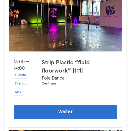
13:00 —
Strip Plastic “fluid
14:00
floorwork” |111|
Classic
Pole Dance
Premium
Centrum
Max
Weiter