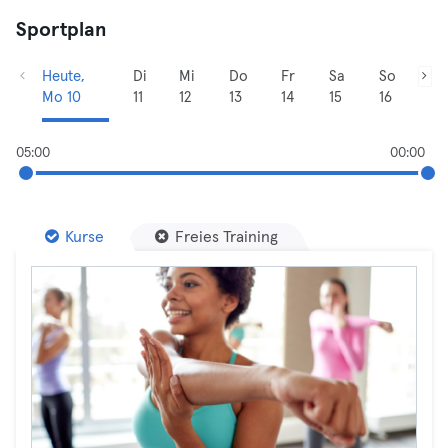
Sportplan
Heute,
Di
Mi
Do
Fr
Sa
So
Mo 10
11
12
13
14
15
16
05:00
00:00
Kurse
Freies Training