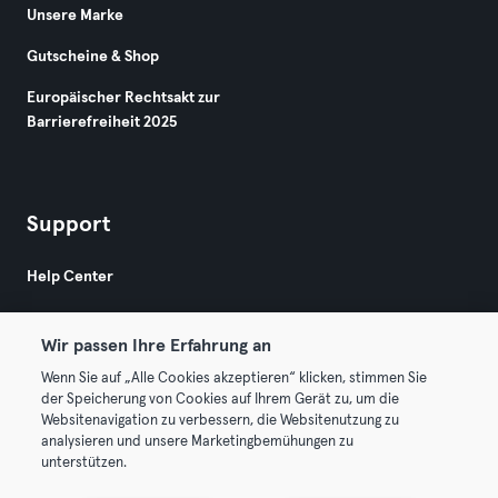
Unsere Marke
Gutscheine & Shop
Europäischer Rechtsakt zur
Barrierefreiheit 2025
Support
Help Center
Wir passen Ihre Erfahrung an
Wenn Sie auf „Alle Cookies akzeptieren“ klicken, stimmen Sie
der Speicherung von Cookies auf Ihrem Gerät zu, um die
Websitenavigation zu verbessern, die Websitenutzung zu
© 2026 Urban Sports Group GmbH. All rights reserved.
analysieren und unsere Marketingbemühungen zu
AGB
Datenschutz
Impressum
unterstützen.