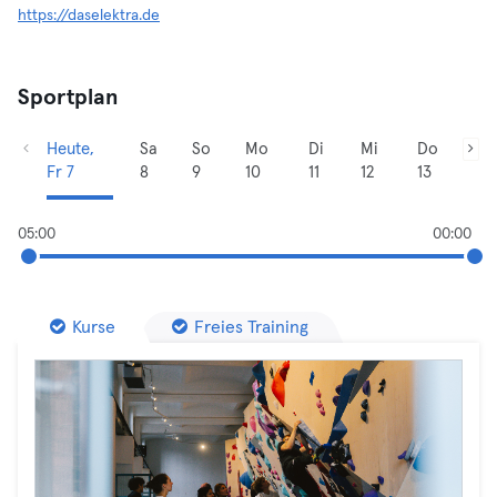
https://daselektra.de
Sportplan
Heute,
Sa
So
Mo
Di
Mi
Do
Fr 7
8
9
10
11
12
13
05:00
00:00
Kurse
Freies Training