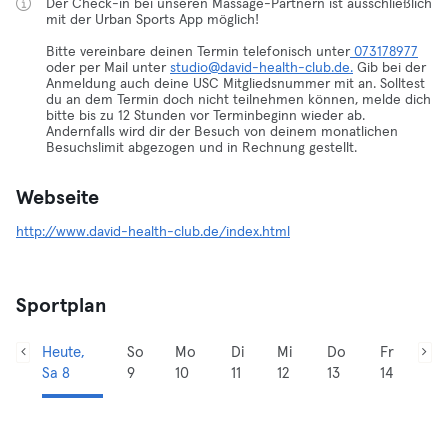
Der Check-in bei unseren Massage-Partnern ist ausschließlich
mit der Urban Sports App möglich!
Bitte vereinbare deinen Termin telefonisch unter
073178977
oder per Mail unter
studio@david-health-club.de.
Gib bei der
Anmeldung auch deine USC Mitgliedsnummer mit an. Solltest
du an dem Termin doch nicht teilnehmen können, melde dich
bitte bis zu 12 Stunden vor Terminbeginn wieder ab.
Andernfalls wird dir der Besuch von deinem monatlichen
Besuchslimit abgezogen und in Rechnung gestellt.
Webseite
http://www.david-health-club.de/index.html
Sportplan
Heute,
So
Mo
Di
Mi
Do
Fr
Sa 8
9
10
11
12
13
14