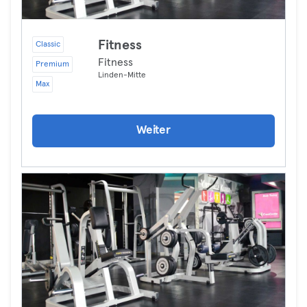
Fitness
Classic
Fitness
Premium
Linden-Mitte
Max
Weiter