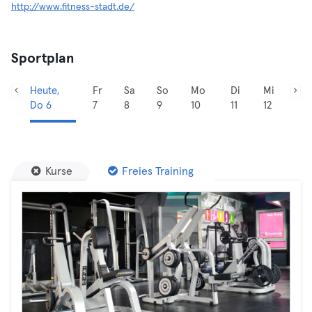
http://www.fitness-stadt.de/
Sportplan
Heute,
Fr
Sa
So
Mo
Di
Mi
Do 6
7
8
9
10
11
12
Kurse
Freies Training