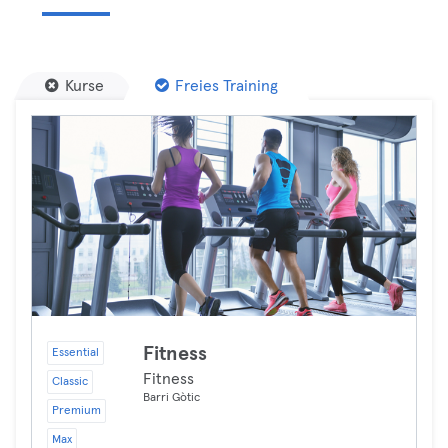
Kurse
Freies Training
Fitness
Essential
Fitness
Classic
Barri Gòtic
Premium
Max