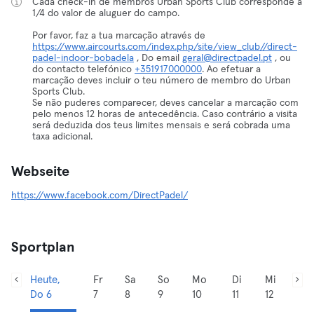
Cada check-in de membros Urban Sports Club corresponde a
1/4 do valor de aluguer do campo.
Por favor, faz a tua marcação através de
https://www.aircourts.com/index.php/site/view_club//direct-
padel-indoor-bobadela
, Do email
geral@directpadel.pt
, ou
do contacto telefónico
+351917000000
. Ao efetuar a
marcação deves incluir o teu número de membro do Urban
Sports Club.
Se não puderes comparecer, deves cancelar a marcação com
pelo menos 12 horas de antecedência. Caso contrário a visita
será deduzida dos teus limites mensais e será cobrada uma
taxa adicional.
Webseite
https://www.facebook.com/DirectPadel/
Sportplan
Heute,
Fr
Sa
So
Mo
Di
Mi
Do 6
7
8
9
10
11
12