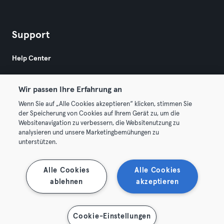
Support
Help Center
Wir passen Ihre Erfahrung an
Wenn Sie auf „Alle Cookies akzeptieren“ klicken, stimmen Sie
der Speicherung von Cookies auf Ihrem Gerät zu, um die
Websitenavigation zu verbessern, die Websitenutzung zu
© 2026 Urban Sports Group GmbH. All rights reserved.
analysieren und unsere Marketingbemühungen zu
AGB
Datenschutz
Impressum
unterstützen.
Vertrag hier kündigen
Hier Verträge widerrufen
Alle Cookies
Alle Cookies
ablehnen
akzeptieren
Cookie-Einstellungen