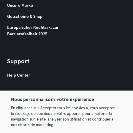
Unsere Marke
Gutscheine & Shop
Europäischer Rechtsakt zur
Barrierefreiheit 2025
Support
Help Center
Nous personnalisons votre expérience
En cliquant sur « Accepter tous les cookies », vous acceptez
le stockage de cookies sur votre appareil pour améliorer la
© 2026 Urban Sports Group GmbH. All rights reserved.
navigation sur le site, analyser son utilisation et contribuer à
AGB
Datenschutz
Impressum
nos efforts de marketing.