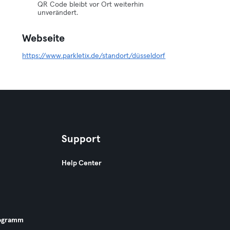
QR Code bleibt vor Ort weiterhin
unverändert.
Webseite
https://www.parkletix.de/standort/düsseldorf
Support
Help Center
ogramm