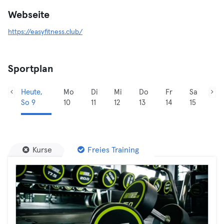
Webseite
https://easyfitness.club/
Sportplan
Heute,
Mo
Di
Mi
Do
Fr
Sa
So 9
10
11
12
13
14
15
Kurse
Freies Training