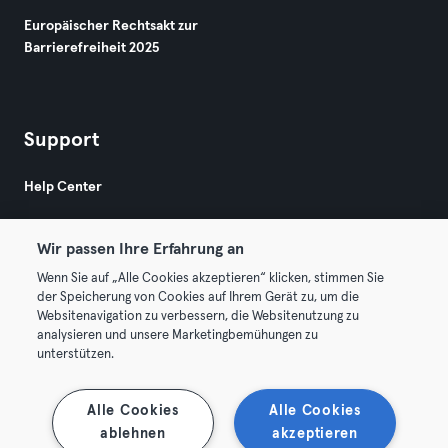
Europäischer Rechtsakt zur
Barrierefreiheit 2025
Support
Help Center
Wir passen Ihre Erfahrung an
Wenn Sie auf „Alle Cookies akzeptieren“ klicken, stimmen Sie
der Speicherung von Cookies auf Ihrem Gerät zu, um die
Websitenavigation zu verbessern, die Websitenutzung zu
© 2026 Urban Sports Group GmbH. All rights reserved.
analysieren und unsere Marketingbemühungen zu
AGB
Datenschutz
Impressum
unterstützen.
Vertrag hier kündigen
Hier Verträge widerrufen
Alle Cookies
Alle Cookies
ablehnen
akzeptieren