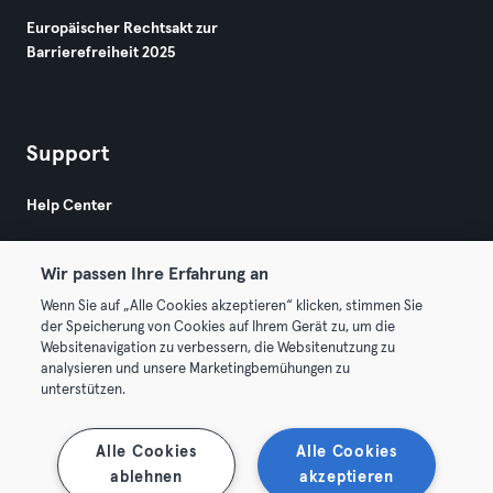
Europäischer Rechtsakt zur
Barrierefreiheit 2025
Support
Help Center
Wir passen Ihre Erfahrung an
Wenn Sie auf „Alle Cookies akzeptieren“ klicken, stimmen Sie
der Speicherung von Cookies auf Ihrem Gerät zu, um die
Websitenavigation zu verbessern, die Websitenutzung zu
© 2026 Urban Sports Group GmbH. All rights reserved.
analysieren und unsere Marketingbemühungen zu
AGB
Datenschutz
Impressum
unterstützen.
Vertrag hier kündigen
Hier Verträge widerrufen
Alle Cookies
Alle Cookies
ablehnen
akzeptieren