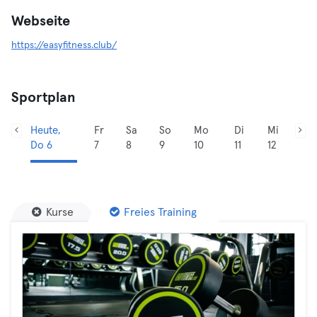
Webseite
https://easyfitness.club/
Sportplan
Heute,
Fr
Sa
So
Mo
Di
Mi
Do 6
7
8
9
10
11
12
Kurse
Freies Training