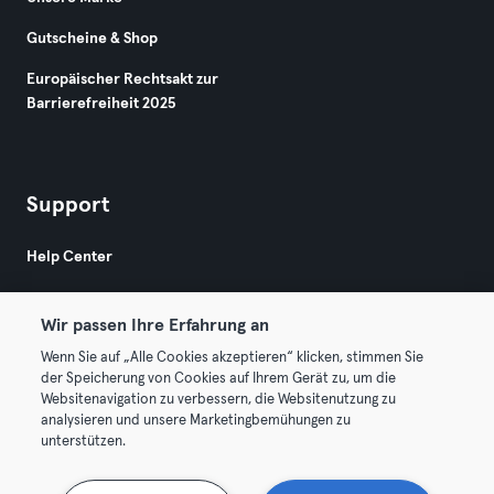
Gutscheine & Shop
Europäischer Rechtsakt zur
Barrierefreiheit 2025
Support
Help Center
Wir passen Ihre Erfahrung an
Wenn Sie auf „Alle Cookies akzeptieren“ klicken, stimmen Sie
der Speicherung von Cookies auf Ihrem Gerät zu, um die
Websitenavigation zu verbessern, die Websitenutzung zu
© 2026 Urban Sports Group GmbH. All rights reserved.
analysieren und unsere Marketingbemühungen zu
AGB
Datenschutz
Impressum
unterstützen.
Vertrag hier kündigen
Hier Verträge widerrufen