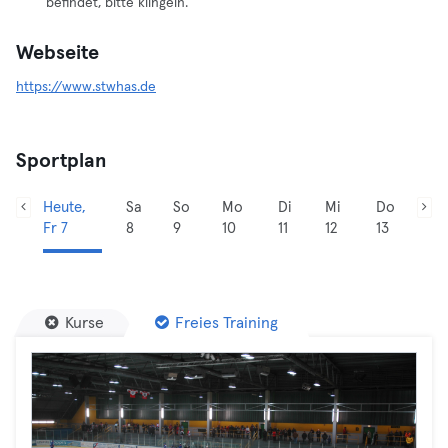
befindet, bitte klingeln.
Webseite
https://www.stwhas.de
Sportplan
Heute,
Sa
So
Mo
Di
Mi
Do
Fr 7
8
9
10
11
12
13
Kurse
Freies Training