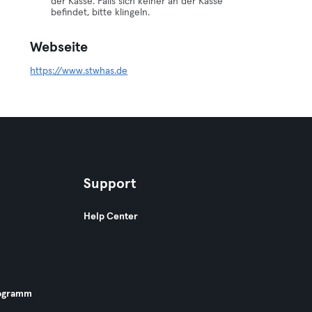
der Kasse. Falls sich keiner an der Kasse
befindet, bitte klingeln.
Webseite
https://www.stwhas.de
Support
Help Center
ogramm