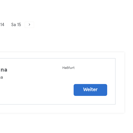
 14
Sa 15
Haßfurt
una
na
Weiter