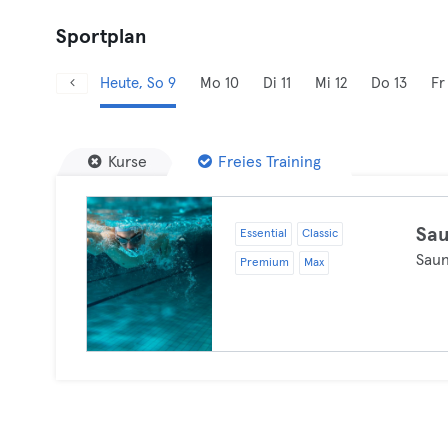
Sportplan
Heute, So 9
Mo 10
Di 11
Mi 12
Do 13
Fr
Kurse
Freies Training
Sa
Essential
Classic
Sau
Premium
Max