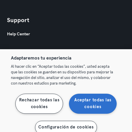
Support
Help Center
Adaptaremos tu experiencia
Al hacer clic en “Aceptar todas las cookies”, usted acepta
que las cookies se guarden en su dispositivo para mejorar la
© 2026 Urban Sports Group GmbH. All rights reserved.
navegación del sitio, analizar el uso del mismo, y colaborar
AGB
Datenschutz
Impressum
con nuestros estudios para marketing.
Vertrag hier kündigen
Hier Verträge widerrufen
Rechazar todas las
Aceptar todas las
cookies
cookies
Configuración de cookies