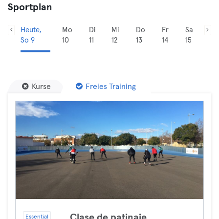
Sportplan
Heute,
Mo
Di
Mi
Do
Fr
Sa
So 9
10
11
12
13
14
15
Kurse
Freies Training
Clase de patinaje
Essential