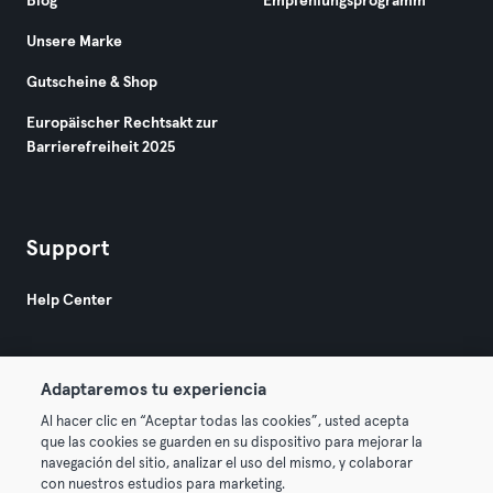
Blog
Empfehlungsprogramm
Unsere Marke
Gutscheine & Shop
Europäischer Rechtsakt zur
Barrierefreiheit 2025
Support
Help Center
Adaptaremos tu experiencia
Al hacer clic en “Aceptar todas las cookies”, usted acepta
que las cookies se guarden en su dispositivo para mejorar la
© 2026 Urban Sports Group GmbH. All rights reserved.
navegación del sitio, analizar el uso del mismo, y colaborar
AGB
Datenschutz
Impressum
con nuestros estudios para marketing.