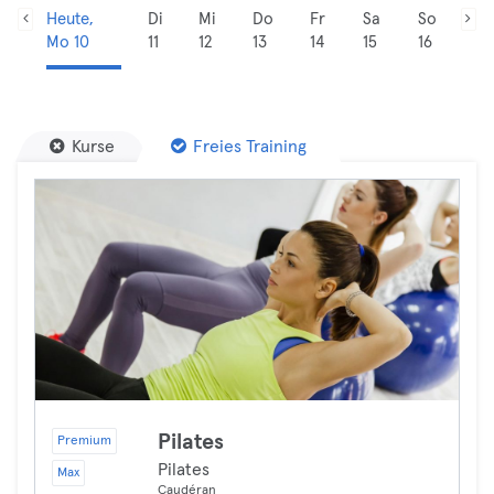
Heute,
Di
Mi
Do
Fr
Sa
So
Mo 10
11
12
13
14
15
16
Kurse
Freies Training
Pilates
Premium
Pilates
Max
Caudéran