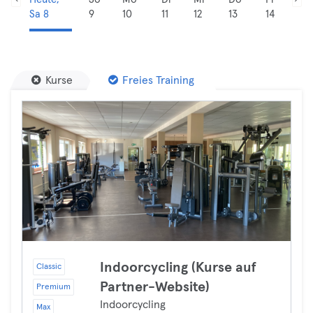
Sa 8
9
10
11
12
13
14
Kurse
Freies Training
Indoorcycling (Kurse auf
Classic
Partner-Website)
Premium
Indoorcycling
Max