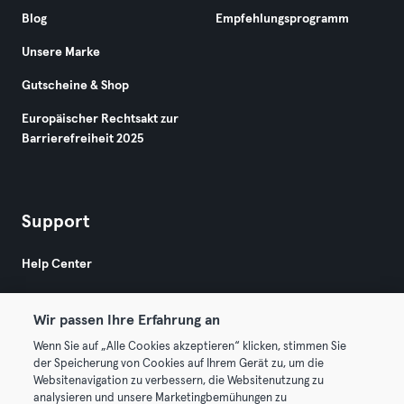
Blog
Empfehlungsprogramm
Unsere Marke
Gutscheine & Shop
Europäischer Rechtsakt zur
Barrierefreiheit 2025
Support
Help Center
Wir passen Ihre Erfahrung an
Wenn Sie auf „Alle Cookies akzeptieren“ klicken, stimmen Sie
der Speicherung von Cookies auf Ihrem Gerät zu, um die
Websitenavigation zu verbessern, die Websitenutzung zu
© 2026 Urban Sports Group GmbH. All rights reserved.
analysieren und unsere Marketingbemühungen zu