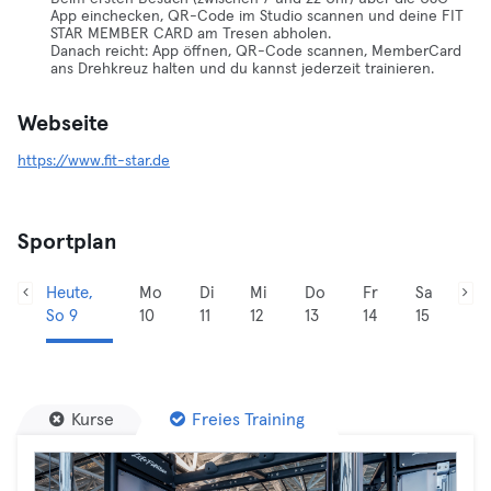
App einchecken, QR-Code im Studio scannen und deine FIT
STAR MEMBER CARD am Tresen abholen.
Danach reicht: App öffnen, QR-Code scannen, MemberCard
ans Drehkreuz halten und du kannst jederzeit trainieren.
Webseite
https://www.fit-star.de
Sportplan
Heute,
Mo
Di
Mi
Do
Fr
Sa
So 9
10
11
12
13
14
15
Kurse
Freies Training