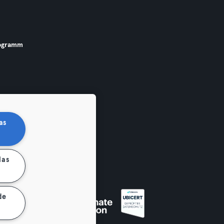
ogramm
as
las
de
 widerrufen