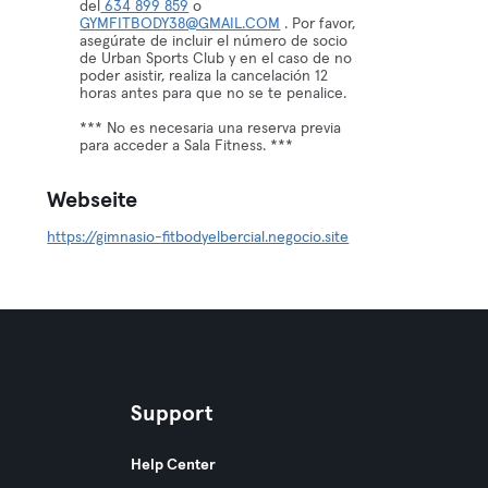
del
634 899 859
o
GYMFITBODY38@GMAIL.COM
. Por favor,
asegúrate de incluir el número de socio
de Urban Sports Club y en el caso de no
poder asistir, realiza la cancelación 12
horas antes para que no se te penalice.
*** No es necesaria una reserva previa
para acceder a Sala Fitness. ***
Webseite
https://gimnasio-fitbodyelbercial.negocio.site
Support
Help Center