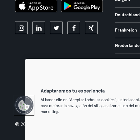
Deutschland
Frankreich
Niederlande
Portugal
Spanien
Adaptaremos tu experiencia
Österreich
Al hacer clic en “Aceptar todas las cookies”, usted acept
para mejorar la navegación del sitio, analizar el uso del 
marketing.
© 2026 Urban Sports Group GmbH. All rights reserved.
AGB
Dat