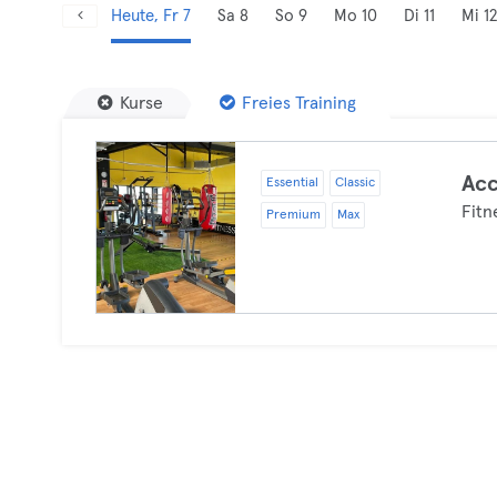
Heute, Fr 7
Sa 8
So 9
Mo 10
Di 11
Mi 12
Kurse
Freies Training
Acc
Essential
Classic
Fitn
Premium
Max