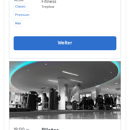
Fitness
Classic
Treptow
Premium
Max
Weiter
19:00 —