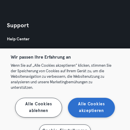
Support
Help Center
Wir passen Ihre Erfahrung an
Wenn Sie auf „Alle Cookies akzeptieren“ klicken, stimmen Sie
der Speicherung von Cookies auf Ihrem Gerät zu, um die
Websitenavigation zu verbessern, die Websitenutzung zu
© 2026 Urban Sports Group GmbH. All rights reserved.
analysieren und unsere Marketingbemühungen zu
AGB
Datenschutz
Impressum
unterstützen.
Vertrag hier kündigen
Hier Verträge widerrufen
Alle Cookies
Alle Cookies
ablehnen
akzeptieren