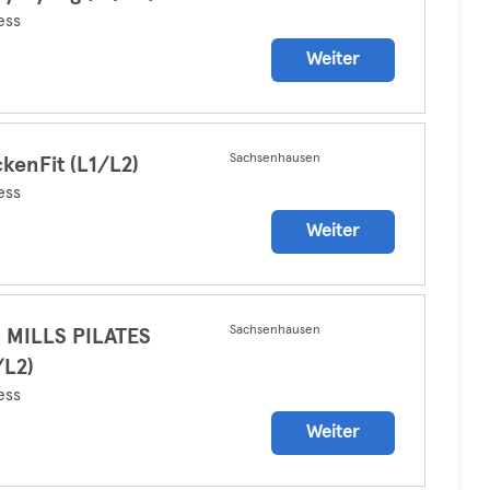
ess
Weiter
Sachsenhausen
kenFit (L1/L2)
ess
Weiter
Sachsenhausen
 MILLS PILATES
/L2)
ess
Weiter