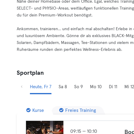
Nähe deiner Homebase oder dem Office. Egal, welches Trainin
SELECT- und PHYSIO-Areas, weitläufigen funktionellen Training
du für dein Premium-Workout benötigst.
Ankommen, trainieren… und einfach mal abschalten! Erlebe in
und luxuriösem Ambiente. Gönne dir als exklusives BLACK-Mitg
Solarien, Dampfbädern, Massagen, Tee-Stationen und vielem 
Ruheräume runden dein perfektes Wellness-Erlebnis ab.
Sportplan
Heute, Fr 7
Sa 8
So 9
Mo 10
Di 11
Mi 12
Kurse
Freies Training
09:15 — 10:10
Bod