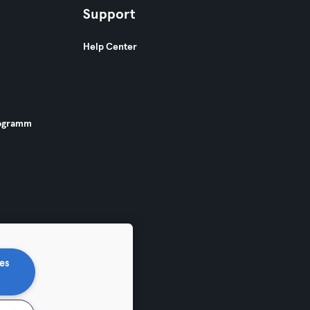
Support
Help Center
ogramm
es