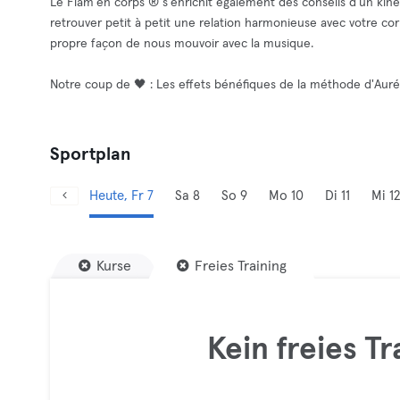
Le Flam'en corps ® s'enrichit également des conseils d'un ki
retrouver petit à petit une relation harmonieuse avec votre co
propre façon de nous mouvoir avec la musique.
Notre coup de 🖤 : Les effets bénéfiques de la méthode d'Aurél
Sportplan
Heute, Fr 7
Sa 8
So 9
Mo 10
Di 11
Mi 12
Kurse
Freies Training
Kein freies T