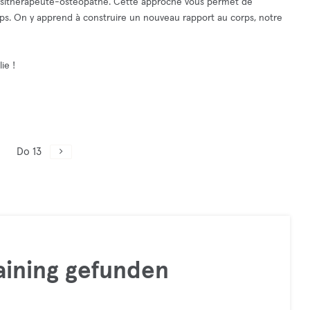
nésithérapeute-ostéopathe. Cette approche vous permet de
rps. On y apprend à construire un nouveau rapport au corps, notre
ie !
Do 13
raining gefunden