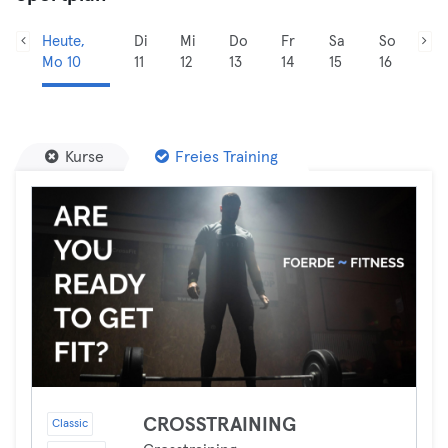
Heute,
Di
Mi
Do
Fr
Sa
So
Mo 10
11
12
13
14
15
16
Kurse
Freies Training
CROSSTRAINING
Classic