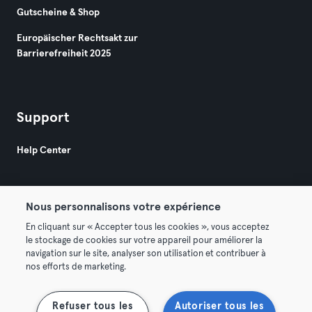
Gutscheine & Shop
Europäischer Rechtsakt zur
Barrierefreiheit 2025
Support
Help Center
Nous personnalisons votre expérience
En cliquant sur « Accepter tous les cookies », vous acceptez
le stockage de cookies sur votre appareil pour améliorer la
© 2026 Urban Sports Group GmbH. All rights reserved.
navigation sur le site, analyser son utilisation et contribuer à
AGB
Datenschutz
Impressum
nos efforts de marketing.
Vertrag hier kündigen
Hier Verträge widerrufen
Refuser tous les
Autoriser tous les