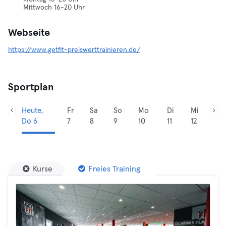
Mittwoch 16-20 Uhr
Webseite
https://www.getfit-preiswerttrainieren.de/
Sportplan
Heute,
Fr
Sa
So
Mo
Di
Mi
Do 6
7
8
9
10
11
12
Kurse
Freies Training