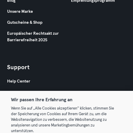
Blog
Empfehlungsprogramm
Unsere Marke
Gutscheine & Shop
Europäischer Rechtsakt zur
Barrierefreiheit 2025
Support
Help Center
Wir passen Ihre Erfahrung an
Wenn Sie auf „Alle Cookies akzeptieren“ klicken, stimmen Sie
der Speicherung von Cookies auf Ihrem Gerät zu, um die
Websitenavigation zu verbessern, die Websitenutzung zu
© 2026 Urban Sports Group GmbH. All rights reserved.
analysieren und unsere Marketingbemühungen zu
AGB
Datenschutz
Impressum
unterstützen.