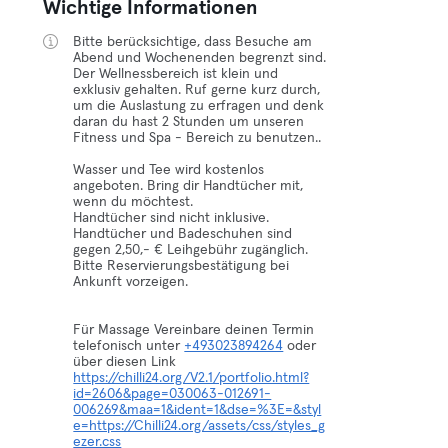
Wichtige Informationen
Bitte berücksichtige, dass Besuche am
Abend und Wochenenden begrenzt sind.
Der Wellnessbereich ist klein und
exklusiv gehalten. Ruf gerne kurz durch,
um die Auslastung zu erfragen und denk
daran du hast 2 Stunden um unseren
Fitness und Spa - Bereich zu benutzen..
Wasser und Tee wird kostenlos
angeboten. Bring dir Handtücher mit,
wenn du möchtest.
Handtücher sind nicht inklusive.
Handtücher und Badeschuhen sind
gegen 2,50,- € Leihgebühr zugänglich.
Bitte Reservierungsbestätigung bei
Ankunft vorzeigen.
Für Massage Vereinbare deinen Termin
telefonisch unter
+493023894264
oder
über diesen Link
https://chilli24.org/V2.1/portfolio.html?
id=2606&page=030063-012691-
006269&maa=1&ident=1&dse=%3E=&styl
e=https://Chilli24.org/assets/css/styles_g
ezer.css