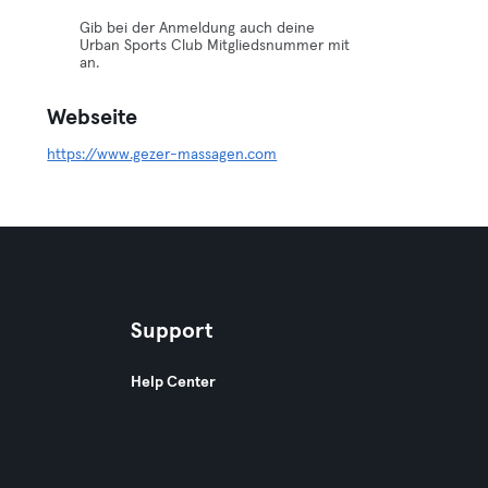
Gib bei der Anmeldung auch deine
Urban Sports Club Mitgliedsnummer mit
an.
Webseite
https://www.gezer-massagen.com
Support
Help Center