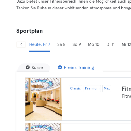
Dazu bietet unser Fitnessbereich Ihnen die Möglichkeit auch sp
Tanken Sie Ruhe in dieser wohltuenden Atmosphäre und bringen
Sportplan
Heute, Fr 7
Sa 8
So 9
Mo 10
Di 11
Mi 12
Kurse
Freies Training
Fit
Classic
Premium
Max
Fitn