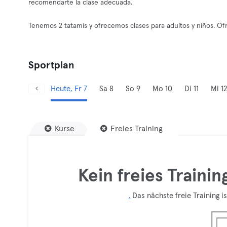
recomendarte la clase adecuada.
Tenemos 2 tatamis y ofrecemos clases para adultos y niños. 
Sportplan
Heute, Fr 7
Sa 8
So 9
Mo 10
Di 11
Mi 12
Kurse
Freies Training
Kein freies Traini
.
Das nächste freie Training is