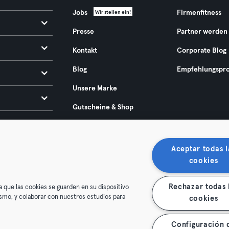
Jobs
Firmenfitness
Wir stellen ein!
Presse
Partner werden
Kontakt
Corporate Blog
Blog
Empfehlungspr
Unsere Marke
Gutscheine & Shop
Europäischer Rechtsakt
zur Barrierefreiheit 2025
Aceptar todas l
cookies
Rechazar todas 
a que las cookies se guarden en su dispositivo
mismo, y colaborar con nuestros estudios para
cookies
Configuración 
enschutz
Impressum
Vertrag hier kündigen
Hier Verträge