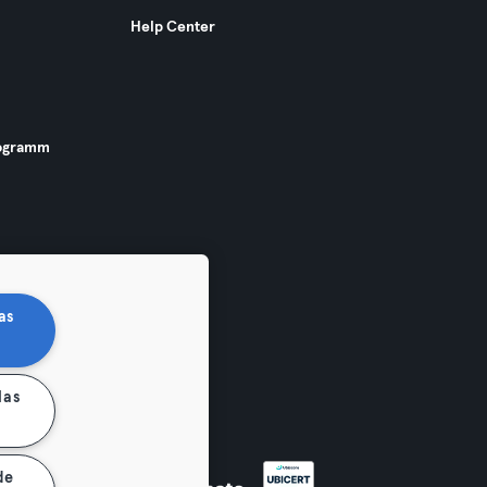
Help Center
ogramm
as
las
de
 widerrufen