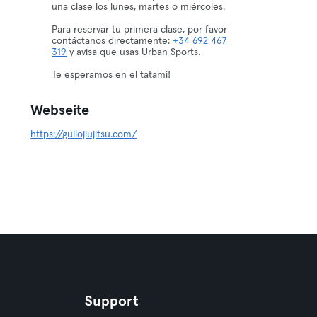
una clase los lunes, martes o miércoles.
Para reservar tu primera clase, por favor
contáctanos directamente:
+34 692 467
319
y avisa que usas Urban Sports.
Te esperamos en el tatami!
Webseite
https://gullojiujitsu.com/
Support