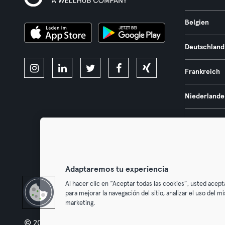
Belgien
Deutschland
Frankreich
Niederlande
Portugal
Spanien
Adaptaremos tu experiencia
Österreich
Al hacer clic en “Aceptar todas las cookies”, usted acept
para mejorar la navegación del sitio, analizar el uso del 
marketing.
© 2026 Urban Sports Group GmbH. All rights reserved.
AGB
Dat