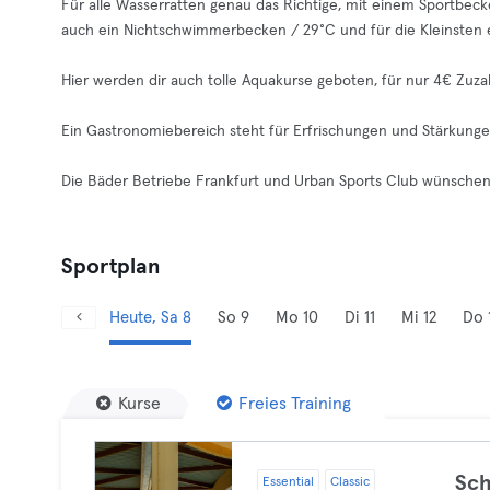
Für alle Wasserratten genau das Richtige, mit einem Sportbec
auch ein Nichtschwimmerbecken / 29°C und für die Kleinsten 
Hier werden dir auch tolle Aquakurse geboten, für nur 4€ Zuza
Ein Gastronomiebereich steht für Erfrischungen und Stärkunge
Die Bäder Betriebe Frankfurt und Urban Sports Club wünschen d
Sportplan
Heute, Sa 8
So 9
Mo 10
Di 11
Mi 12
Do 
Kurse
Freies Training
Sc
Essential
Classic