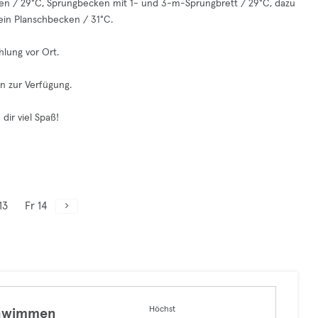
ken / 29°C, Sprungbecken mit 1- und 3-m-Sprungbrett / 29°C, dazu
ein Planschbecken / 31°C.
hlung vor Ort.
n zur Verfügung.
ir viel Spaß!
13
Fr 14
Höchst
hwimmen