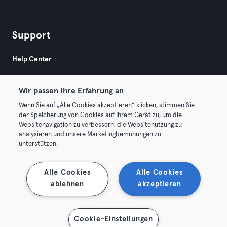
Support
Help Center
Wir passen Ihre Erfahrung an
Wenn Sie auf „Alle Cookies akzeptieren“ klicken, stimmen Sie
der Speicherung von Cookies auf Ihrem Gerät zu, um die
Websitenavigation zu verbessern, die Websitenutzung zu
© 2026 Urban Sports Group GmbH. All rights reserved.
analysieren und unsere Marketingbemühungen zu
AGB
Datenschutz
Impressum
unterstützen.
Vertrag hier kündigen
Hier Verträge widerrufen
Alle Cookies
Alle Cookies
ablehnen
akzeptieren
Cookie-Einstellungen