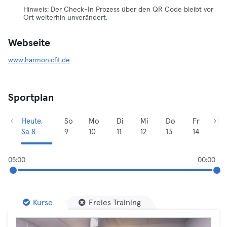
Hinweis: Der Check-In Prozess über den QR Code bleibt vor
Ort weiterhin unverändert.
Webseite
www.harmonicfit.de
Sportplan
Heute,
So
Mo
Di
Mi
Do
Fr
Sa 8
9
10
11
12
13
14
05:00
00:00
Kurse
Freies Training