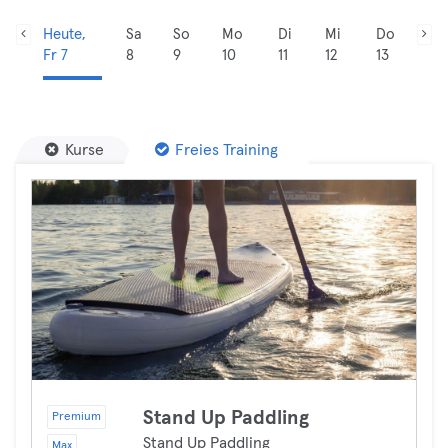
Heute,
Sa
So
Mo
Di
Mi
Do
Fr 7
8
9
10
11
12
13
Kurse
Freies Training
Stand Up Paddling
Premium
Stand Up Paddling
Max