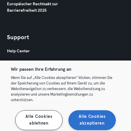
Europäischer Rechtsakt zur
Barrierefreiheit 2025
Support
Help Center
Wir passen Ihre Erfahrung an
Wenn Sie auf „Alle Cookies akzeptieren“ klicken, stimmen Sie
der Speicherung von Cookies auf Ihrem Gerät zu, um die
Websitenavigation zu verbessern, die Websitenutzung zu
© 2026 Urban Sports Group GmbH. All rights reserved.
analysieren und unsere Marketingbemühungen zu
AGB
Datenschutz
Impressum
unterstützen.
Vertrag hier kündigen
Hier Verträge widerrufen
Alle Cookies
Alle Cookies
ablehnen
akzeptieren