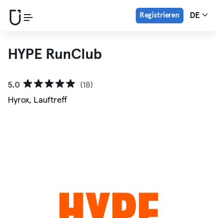
Registrieren
DE
HYPE RunClub
5.0
(18)
Hyrox, Lauftreff