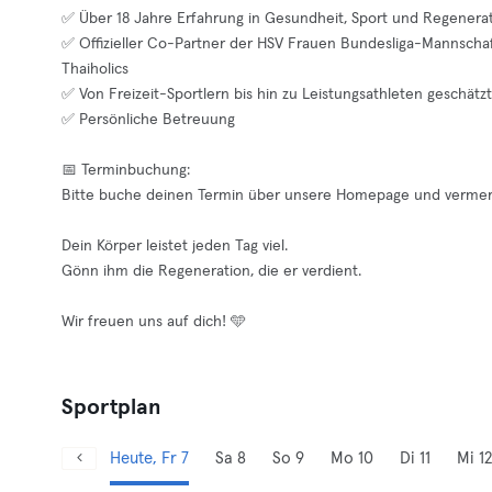
✅ Über 18 Jahre Erfahrung in Gesundheit, Sport und Regenera
✅ Offizieller Co-Partner der HSV Frauen Bundesliga-Mannscha
Thaiholics
✅ Von Freizeit-Sportlern bis hin zu Leistungsathleten geschätzt
✅ Persönliche Betreuung
📅 Terminbuchung:
Bitte buche deinen Termin über unsere Homepage und vermer
Dein Körper leistet jeden Tag viel.
Gönn ihm die Regeneration, die er verdient.
Wir freuen uns auf dich! 🩵
Sportplan
Heute, Fr 7
Sa 8
So 9
Mo 10
Di 11
Mi 12