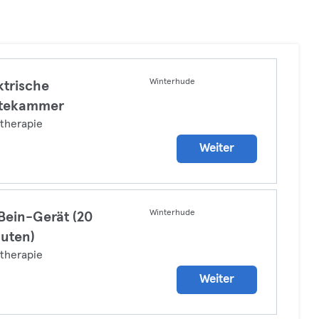
Winterhude
ktrische
ltekammer
therapie
Weiter
Winterhude
Bein-Gerät (20
uten)
therapie
Weiter